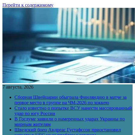
Перейти к содержимому
7 августа, 2026
Сборная Швейцарии обыграла Финляндию в матче за
первое место в группе на ЧМ-2026 по хоккею
Стало известно о попытке ВСУ нанести массированный
удар по югу России
В Госдуме заявили о намеренных ударах Украины по
мирным жителям
Шведский боец Андреас Густафссон приостановил