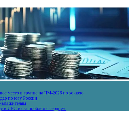
ое место в группе на ЧМ-2026 по хоккею
дар по югу России
рным жителям
у в UFC из-за проблем с сердцем