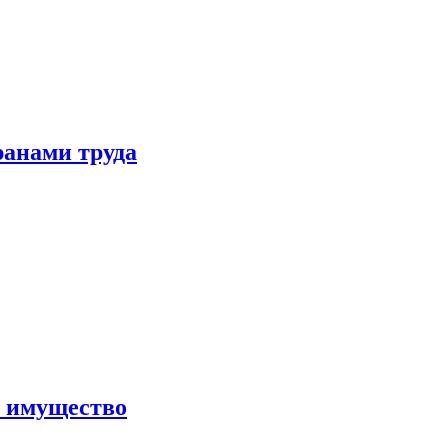
ранами труда
а имущество