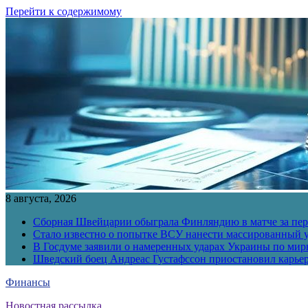
Перейти к содержимому
8 августа, 2026
Сборная Швейцарии обыграла Финляндию в матче за перв
Стало известно о попытке ВСУ нанести массированный у
В Госдуме заявили о намеренных ударах Украины по ми
Шведский боец Андреас Густафссон приостановил карьер
Финансы
Новостная рассылка