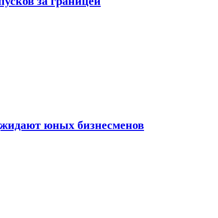
пусков за границей
оджидают юных бизнесменов