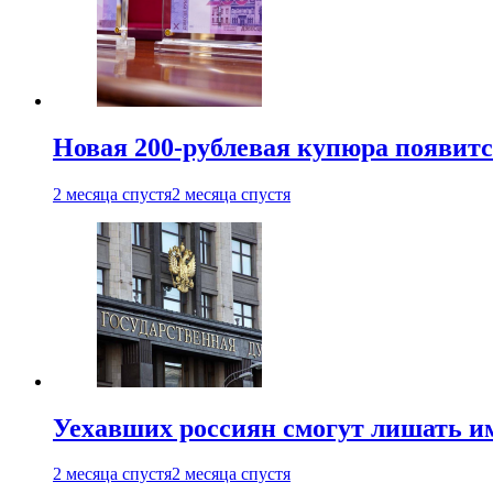
Новая 200-рублевая купюра появитс
2 месяца спустя
2 месяца спустя
Уехавших россиян смогут лишать и
2 месяца спустя
2 месяца спустя