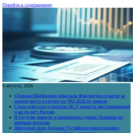
Перейти к содержимому
6 августа, 2026
Сборная Швейцарии обыграла Финляндию в матче за
первое место в группе на ЧМ-2026 по хоккею
Стало известно о попытке ВСУ нанести массированный
удар по югу России
В Госдуме заявили о намеренных ударах Украины по
мирным жителям
Шведский боец Андреас Густафссон приостановил