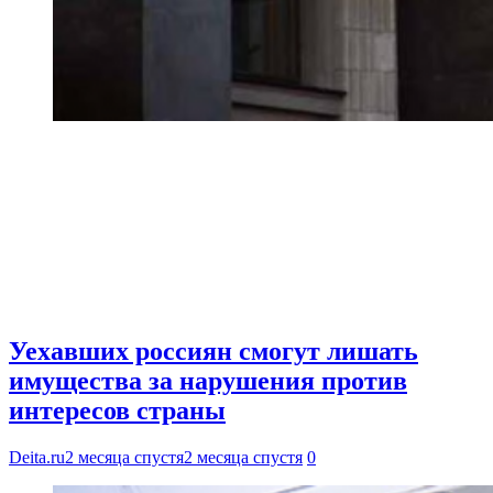
Уехавших россиян смогут лишать
имущества за нарушения против
интересов страны
Deita.ru
2 месяца спустя
2 месяца спустя
0