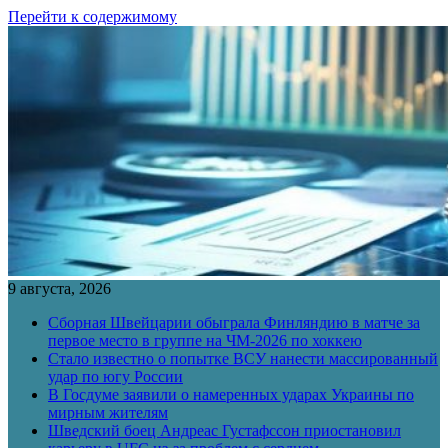
Перейти к содержимому
9 августа, 2026
Сборная Швейцарии обыграла Финляндию в матче за
первое место в группе на ЧМ-2026 по хоккею
Стало известно о попытке ВСУ нанести массированный
удар по югу России
В Госдуме заявили о намеренных ударах Украины по
мирным жителям
Шведский боец Андреас Густафссон приостановил