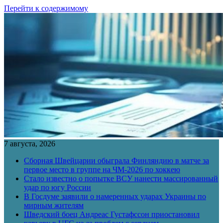
Перейти к содержимому
7 августа, 2026
Сборная Швейцарии обыграла Финляндию в матче за
первое место в группе на ЧМ-2026 по хоккею
Стало известно о попытке ВСУ нанести массированный
удар по югу России
В Госдуме заявили о намеренных ударах Украины по
мирным жителям
Шведский боец Андреас Густафссон приостановил