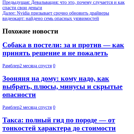
Предыдущая:
Девальвация: что это, почему случается и как
спасти свои деньги
Далее:
Nvidia призывает срочно обновить драйверы
видеокарт: найдено семь опасных уязвимостей
Похожие новости
Собака в постели: за и против — как
принять решение и не пожалеть
Рамблер
2 месяца спустя
0
Зооняня на дому: кому надо, как
выбрать, плюсы, минусы и скрытые
опасности
Рамблер
2 месяца спустя
0
Такса: полный гид по породе — от
тонкостей характера до стоимости