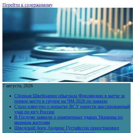
Перейти к содержимому
7 августа, 2026
Сборная Швейцарии обыграла Финляндию в матче за
первое место в группе на ЧМ-2026 по хоккею
Стало известно о попытке ВСУ нанести массированный
удар по югу России
В Госдуме заявили о намеренных ударах Украины по
мирным жителям
Шведский боец Андреас Густафссон приостановил