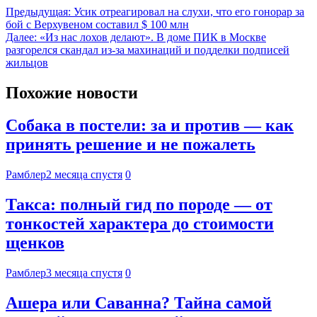
Предыдущая:
Усик отреагировал на слухи, что его гонорар за
бой с Верхувеном составил $ 100 млн
Далее:
«Из нас лохов делают». В доме ПИК в Москве
разгорелся скандал из-за махинаций и подделки подписей
жильцов
Похожие новости
Собака в постели: за и против — как
принять решение и не пожалеть
Рамблер
2 месяца спустя
0
Такса: полный гид по породе — от
тонкостей характера до стоимости
щенков
Рамблер
3 месяца спустя
0
Ашера или Саванна? Тайна самой