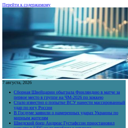
Перейти к содержимому
7 августа, 2026
Сборная Швейцарии обыграла Финляндию в матче за
первое место в группе на ЧМ-2026 по хоккею
Стало известно о попытке ВСУ нанести массированный
удар по югу России
В Госдуме заявили о намеренных ударах Украины по
мирным жителям
Шведский боец Андреас Густафссон приостановил